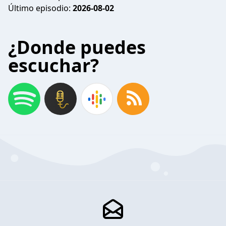
Último episodio:
2026-08-02
¿Donde puedes
escuchar?