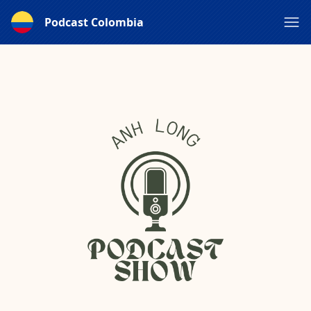
Podcast Colombia