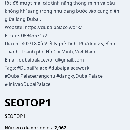
tốc độ mượt mà, các tính năng thông minh và bầu
không khí sang trọng như đang bước vào cung điện
giữa lòng Dubai.
Website:
https://dubaipalace.work/
Phone: 0894557172
Địa chỉ: 402/18 Xô Viết Nghệ Tĩnh, Phường 25, Bình
Thạnh, Thành phố Hồ Chí Minh, Việt Nam
Email:
dubaipalacework@gmail.com
Tags: #DubaiPalace #dubaipalacework
#DubaiPalacetrangchu #dangkyDubaiPalace
#linkvaoDubaiPalace
SEOTOP1
SEOTOP1
Número de episodios:
2,967