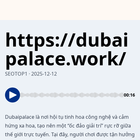
https://dubai
palace.work/
SEOTOP1 · 2025-12-12
00:16
Dubaipalace
là nơi hội tụ tinh hoa công nghệ và cảm
hứng xa hoa, tạo nên một “ốc đảo giải trí” rực rỡ giữa
thế giới trực tuyến. Tại đây, người chơi được tận hưởng