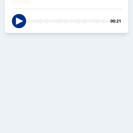
00:21