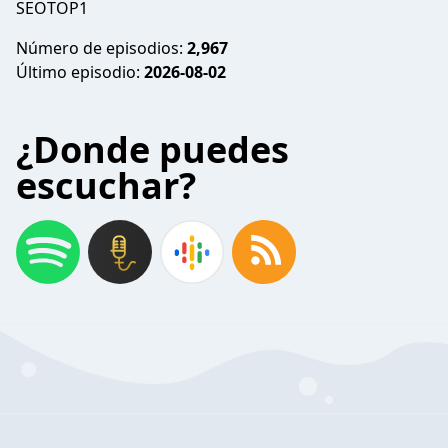
SEOTOP1
Número de episodios:
2,967
Último episodio:
2026-08-02
¿Donde puedes
escuchar?