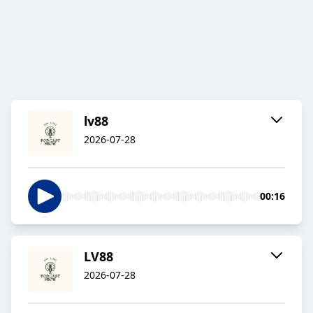
lv88
2026-07-28
00:16
LV88
2026-07-28