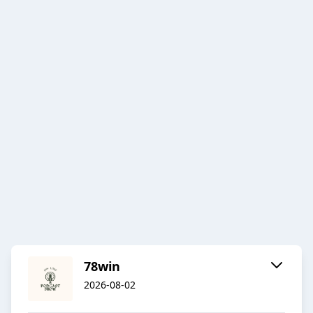
78win
2026-08-02