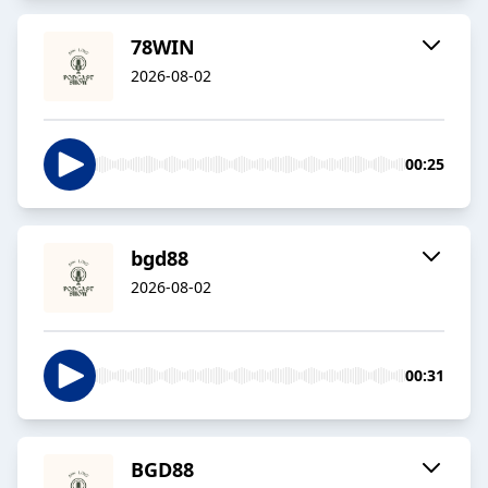
78WIN
2026-08-02
00:25
bgd88
2026-08-02
00:31
BGD88