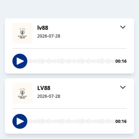
lv88
2026-07-28
00:16
LV88
2026-07-28
00:16