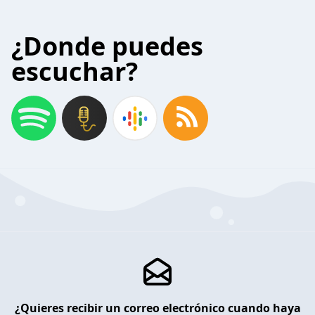
¿Donde puedes
escuchar?
¿Quieres recibir un correo electrónico cuando haya