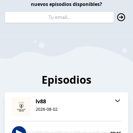
nuevos episodios disponibles?
Episodios
lv88
2026-08-02