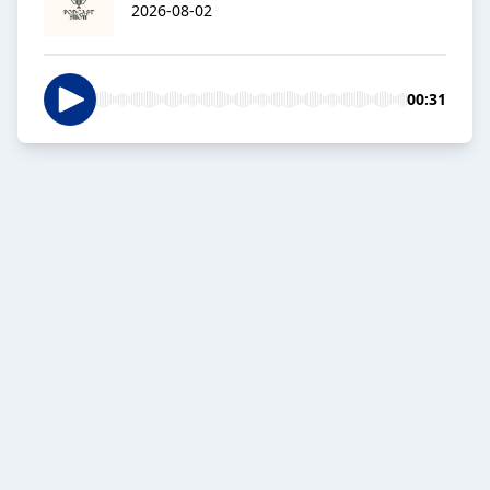
2026-08-02
00:31