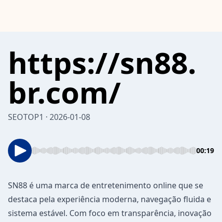
https://sn88.
br.com/
SEOTOP1 · 2026-01-08
00:19
SN88
é uma marca de entretenimento online que se
destaca pela experiência moderna, navegação fluida e
sistema estável. Com foco em transparência, inovação