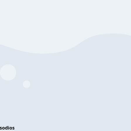
isodios