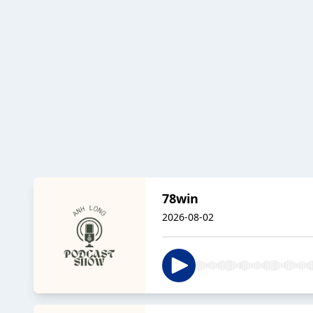
78win
2026-08-02