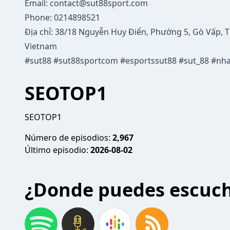
Email:
contact@sut88sport.com
Phone: 0214898521
Địa chỉ: 38/18 Nguyễn Huy Điển, Phường 5, Gò Vấp, 
Vietnam
#sut88 #sut88sportcom #esportssut88 #sut_88 #nha
SEOTOP1
SEOTOP1
Número de episodios:
2,967
Último episodio:
2026-08-02
¿Donde puedes escuc