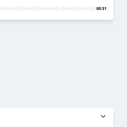
00:31