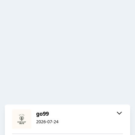
go99
2026-07-24