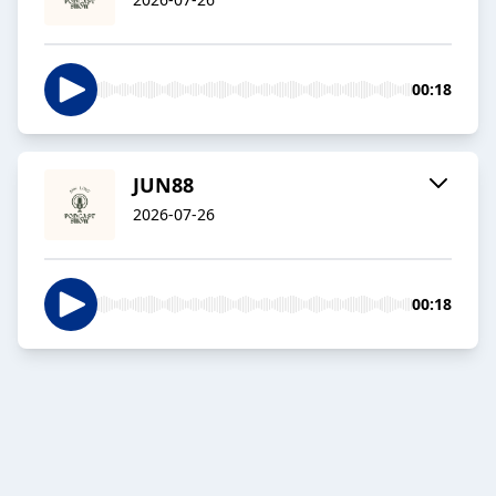
00:18
JUN88
2026-07-26
00:18