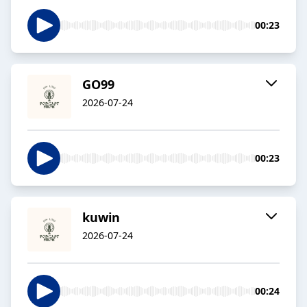
00:23
GO99
2026-07-24
00:23
kuwin
2026-07-24
00:24