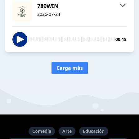
789WIN
2026-07-24
00:18
Carga más
Comedia
Arte
Educación