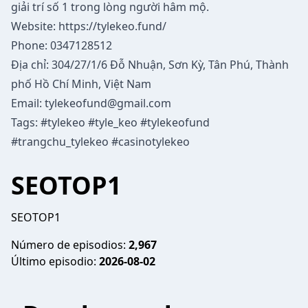
giải trí số 1 trong lòng người hâm mộ.
Website:
https://tylekeo.fund/
Phone: 0347128512
Địa chỉ: 304/27/1/6 Đỗ Nhuận, Sơn Kỳ, Tân Phú, Thành
phố Hồ Chí Minh, Việt Nam
Email:
tylekeofund@gmail.com
Tags: #tylekeo #tyle_keo #tylekeofund
#trangchu_tylekeo #casinotylekeo
SEOTOP1
SEOTOP1
Número de episodios:
2,967
Último episodio:
2026-08-02