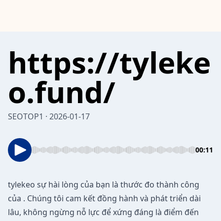
https://tyleke
o.fund/
SEOTOP1 · 2026-01-17
00:11
tylekeo
sự hài lòng của bạn là thước đo thành công
của . Chúng tôi cam kết đồng hành và phát triển dài
lâu, không ngừng nỗ lực để xứng đáng là điểm đến