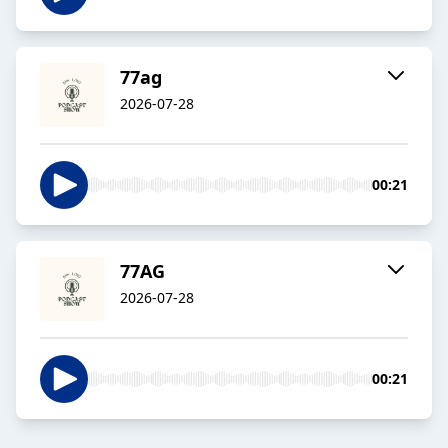
77ag
2026-07-28
00:21
77AG
2026-07-28
00:21