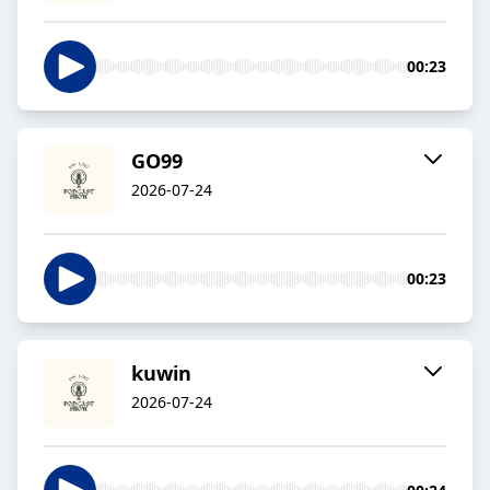
00:23
GO99
2026-07-24
00:23
kuwin
2026-07-24