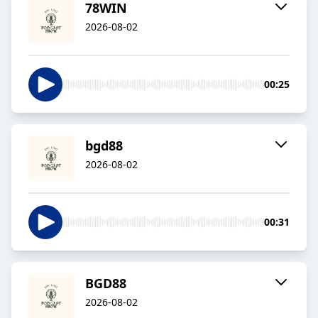
78WIN
2026-08-02
00:25
bgd88
2026-08-02
00:31
BGD88
2026-08-02