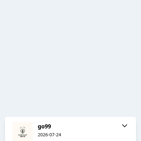
go99
2026-07-24