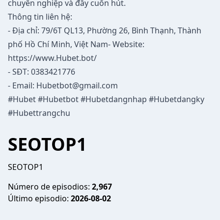
chuyên nghiệp và đầy cuốn hút.
Thông tin liên hệ:
- Địa chỉ: 79/6T QL13, Phường 26, Bình Thạnh, Thành
phố Hồ Chí Minh, Việt Nam- Website:
https://www.Hubet.bot/
- SĐT: 0383421776
- Email:
Hubetbot@gmail.com
#Hubet #Hubetbot #Hubetdangnhap #Hubetdangky
#Hubettrangchu
SEOTOP1
SEOTOP1
Número de episodios:
2,967
Último episodio:
2026-08-02