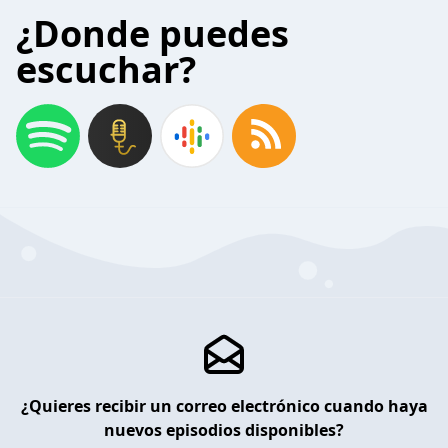
¿Donde puedes
escuchar?
¿Quieres recibir un correo electrónico cuando haya
nuevos episodios disponibles?