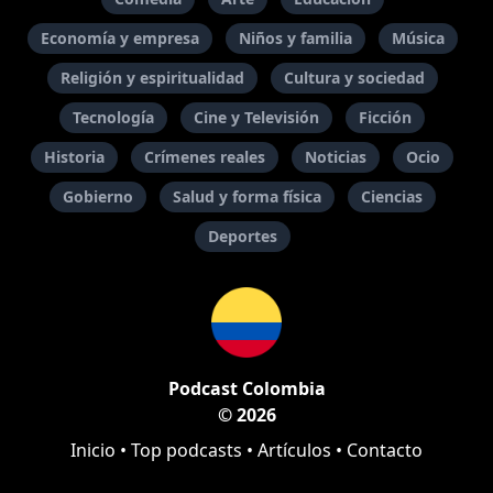
Economía y empresa
Niños y familia
Música
Religión y espiritualidad
Cultura y sociedad
Tecnología
Cine y Televisión
Ficción
Historia
Crímenes reales
Noticias
Ocio
Gobierno
Salud y forma física
Ciencias
Deportes
Podcast Colombia
© 2026
Inicio
•
Top podcasts
•
Artículos
•
Contacto