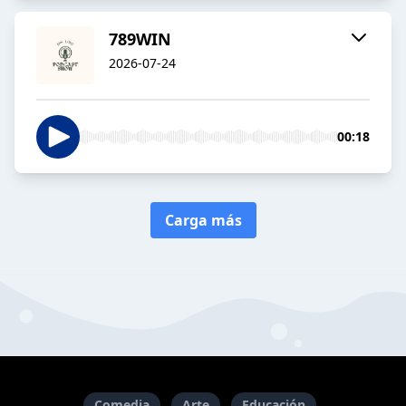
789WIN
2026-07-24
00:18
Carga más
Comedia
Arte
Educación