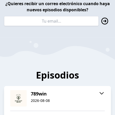
¿Quieres recibir un correo electrónico cuando haya
nuevos episodios disponibles?
Episodios
789win
2026-08-08