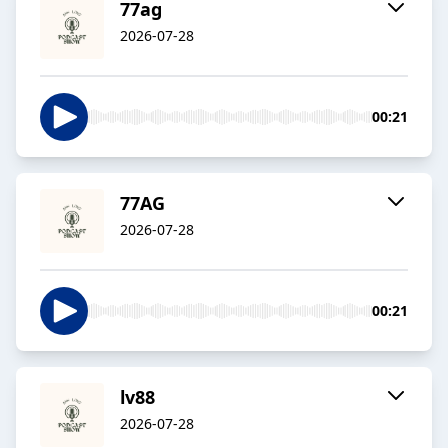
77ag
2026-07-28
00:21
77AG
2026-07-28
00:21
lv88
2026-07-28