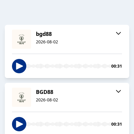
bgd88
2026-08-02
00:31
BGD88
2026-08-02
00:31