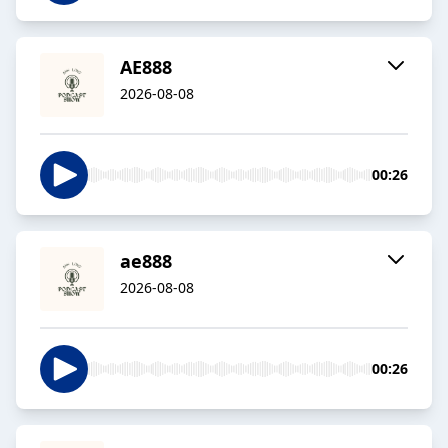
AE888
2026-08-08
00:26
ae888
2026-08-08
00:26