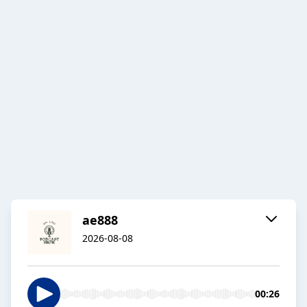
ae888
2026-08-08
00:26