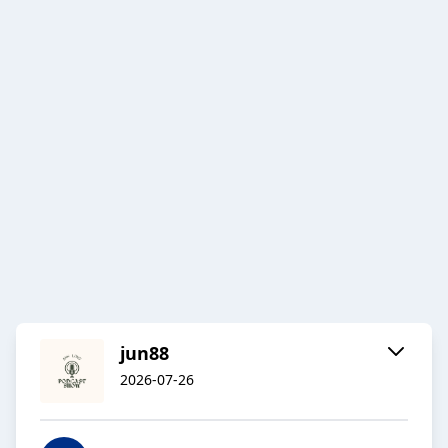
jun88
2026-07-26