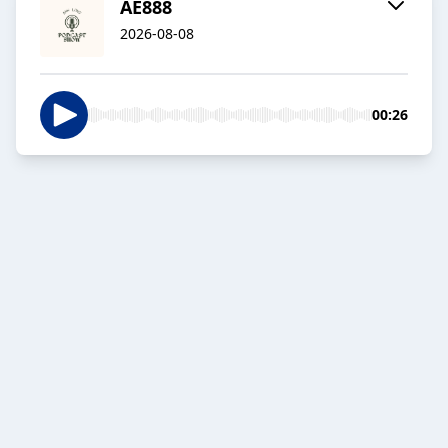
AE888
2026-08-08
00:26