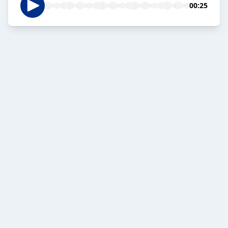
00:25