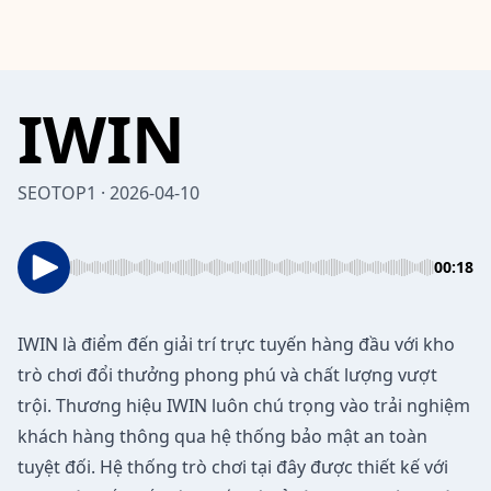
IWIN
SEOTOP1 · 2026-04-10
00:18
IWIN
là điểm đến giải trí trực tuyến hàng đầu với kho
trò chơi đổi thưởng phong phú và chất lượng vượt
trội. Thương hiệu IWIN luôn chú trọng vào trải nghiệm
khách hàng thông qua hệ thống bảo mật an toàn
tuyệt đối. Hệ thống trò chơi tại đây được thiết kế với