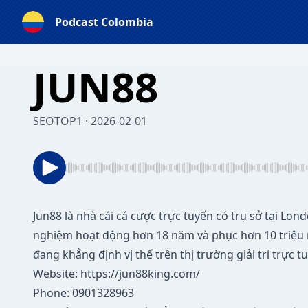
Podcast Colombia
JUN88
SEOTOP1 · 2026-02-01
Jun88
là nhà cái cá cược trực tuyến có trụ sở tại Lond
nghiệm hoạt động hơn 18 năm và phục hơn 10 triệu n
đang khẳng định vị thế trên thị trường giải trí trực t
Website:
https://jun88king.com/
Phone: 0901328963