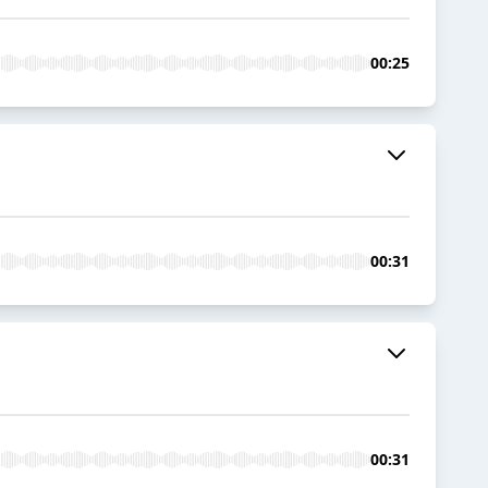
00:25
00:31
00:31