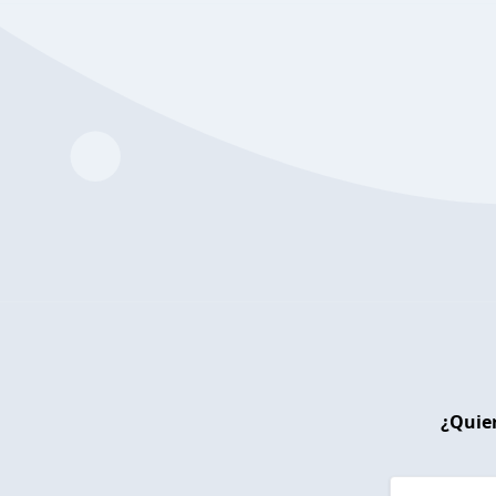
¿Quier