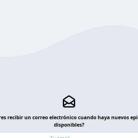
es recibir un correo electrónico cuando haya nuevos ep
disponibles?