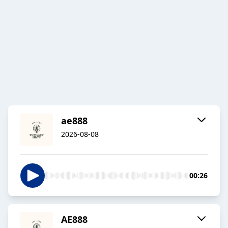
ae888
2026-08-08
00:26
AE888