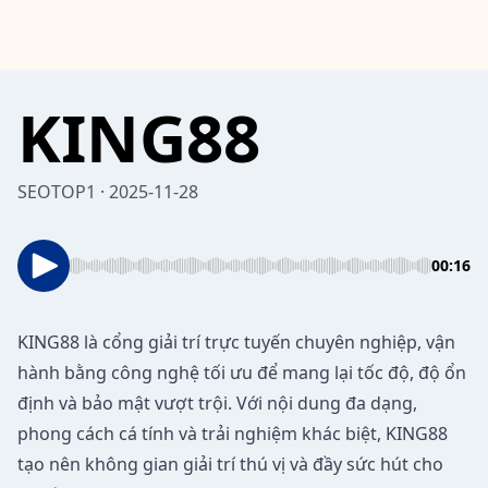
KING88
SEOTOP1 · 2025-11-28
00:16
KING88
là cổng giải trí trực tuyến chuyên nghiệp, vận
hành bằng công nghệ tối ưu để mang lại tốc độ, độ ổn
định và bảo mật vượt trội. Với nội dung đa dạng,
phong cách cá tính và trải nghiệm khác biệt, KING88
tạo nên không gian giải trí thú vị và đầy sức hút cho