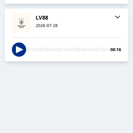
LV88
2026-07-28
00:16