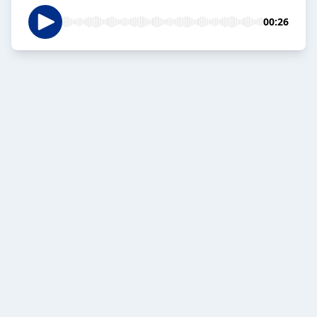
00:26