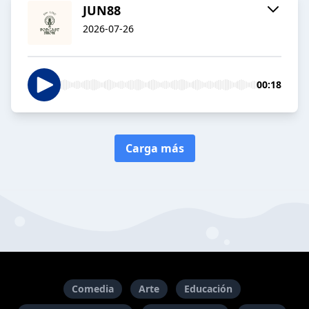
JUN88
2026-07-26
00:18
Carga más
Comedia
Arte
Educación