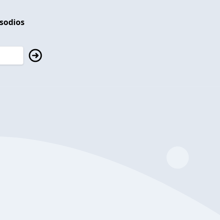
isodios