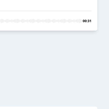
00:31