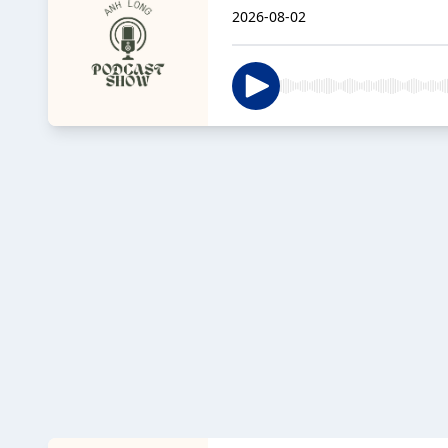
2026-08-02