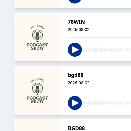
78WIN
2026-08-02
bgd88
2026-08-02
BGD88