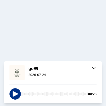
go99
2026-07-24
00:23