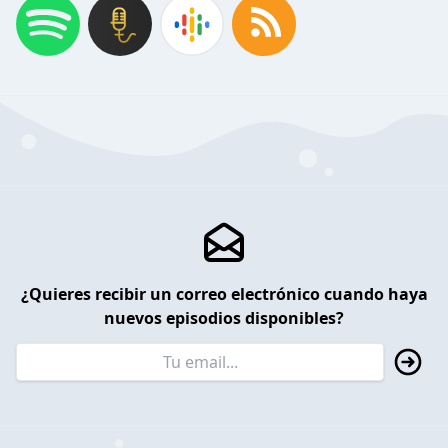
¿Quieres recibir un correo electrónico cuando haya
nuevos episodios disponibles?