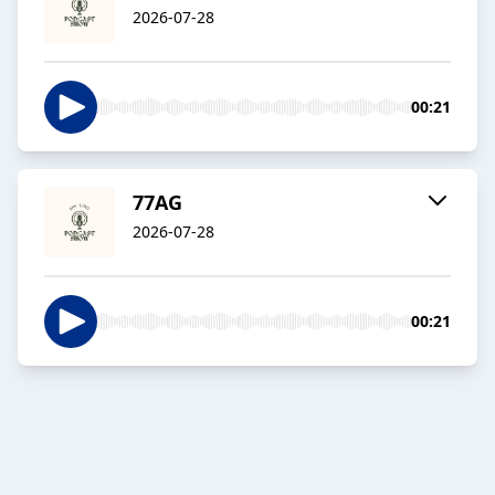
2026-07-28
00:21
77AG
2026-07-28
00:21