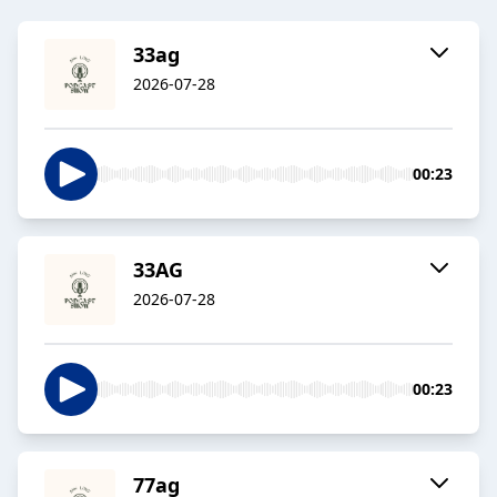
33ag
2026-07-28
00:23
33AG
2026-07-28
00:23
77ag