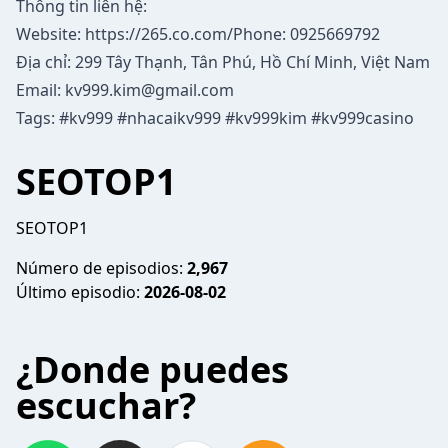
Thông tin liên hệ:
Website:
https://265.co.com/
Phone: 0925669792
Địa chỉ: 299 Tây Thạnh, Tân Phú, Hồ Chí Minh, Việt Nam
Email:
kv999.kim@gmail.com
Tags: #kv999 #nhacaikv999 #kv999kim #kv999casino
SEOTOP1
SEOTOP1
Número de episodios:
2,967
Último episodio:
2026-08-02
¿Donde puedes
escuchar?