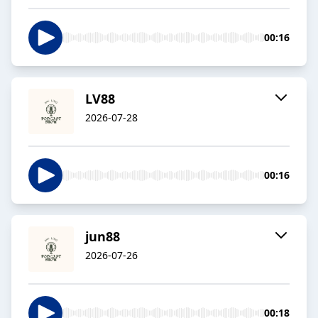
00:16
LV88
2026-07-28
00:16
jun88
2026-07-26
00:18