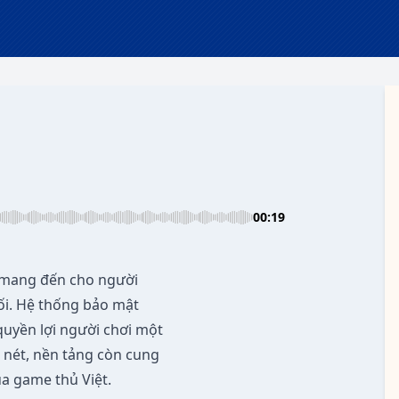
00:19
ơi mang đến cho người
ối. Hệ thống bảo mật
quyền lợi người chơi một
c nét, nền tảng còn cung
ủa game thủ Việt.