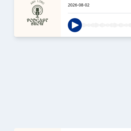
2026-08-02