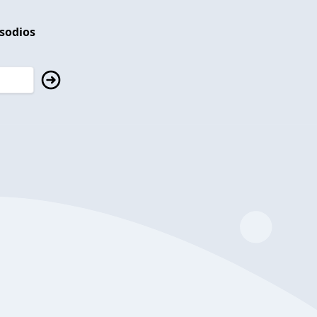
isodios