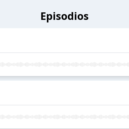
Episodios