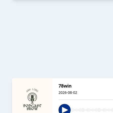
78win
2026-08-02