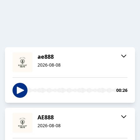
ae888
2026-08-08
00:26
AE888
2026-08-08