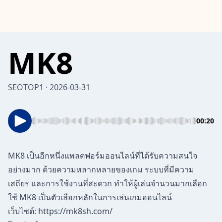
MK8
SEOTOP1 · 2026-03-31
00:20
MK8
เป็นอีกหนึ่งแพลตฟอร์มออนไลน์ที่ได้รับความสนใจ
อย่างมาก ด้วยความหลากหลายของเกม ระบบที่มีความ
เสถียร และการใช้งานที่สะดวก ทำให้ผู้เล่นจำนวนมากเลือก
ใช้ MK8 เป็นตัวเลือกหลักในการเล่นเกมออนไลน์
เว็บไซต์:
https://mk8sh.com/