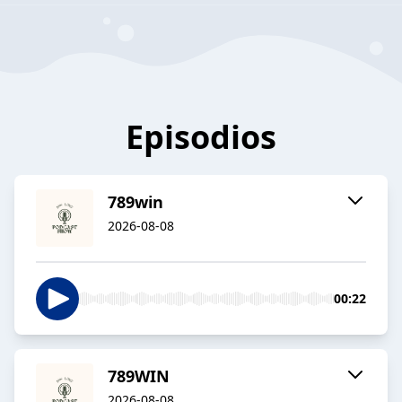
Episodios
789win
2026-08-08
00:22
789WIN
2026-08-08