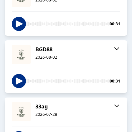
00:31
BGD88
2026-08-02
00:31
33ag
2026-07-28