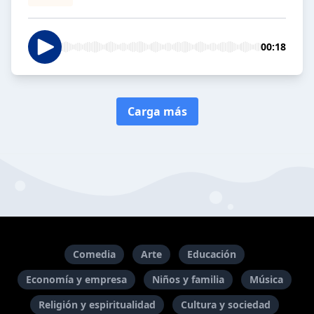
00:18
Carga más
Comedia
Arte
Educación
Economía y empresa
Niños y familia
Música
Religión y espiritualidad
Cultura y sociedad