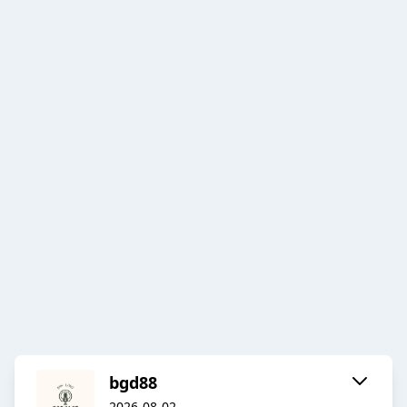
bgd88
2026-08-02