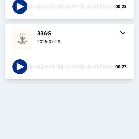
00:23
33AG
2026-07-28
00:23