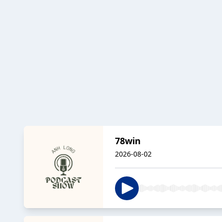
78win
2026-08-02