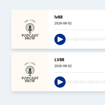
lv88
2026-08-02
LV88
2026-08-02