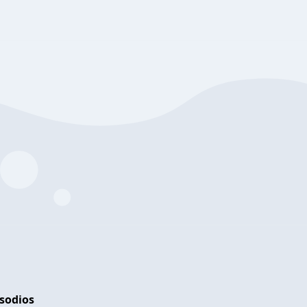
isodios