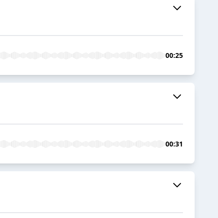
00:25
00:31