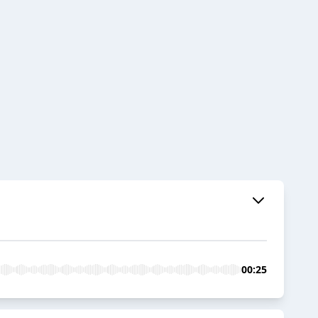
00:25