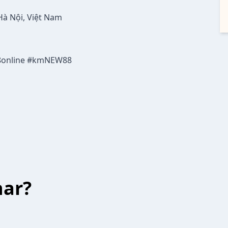
Hà Nội, Việt Nam
8online #kmNEW88
har?