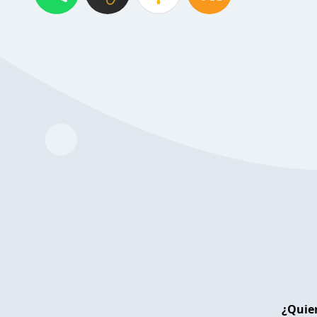
¿Quier