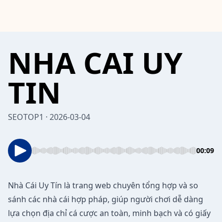
NHA CAI UY
TIN
SEOTOP1 · 2026-03-04
00:09
⁠Nhà Cái Uy Tín⁠
là trang web chuyên tổng hợp và so
sánh các nhà cái hợp pháp, giúp người chơi dễ dàng
lựa chọn địa chỉ cá cược an toàn, minh bạch và có giấy