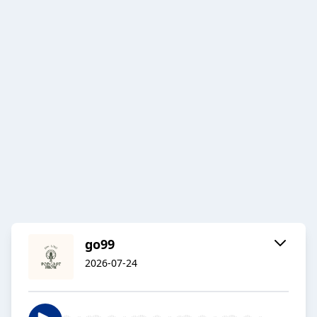
go99
2026-07-24