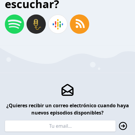
escuchar?
¿Quieres recibir un correo electrónico cuando haya
nuevos episodios disponibles?