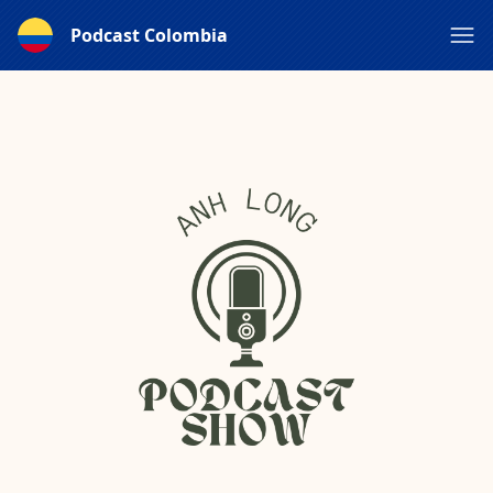
Podcast Colombia