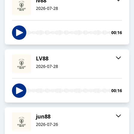
lv88
2026-07-28
00:16
LV88
2026-07-28
00:16
jun88
2026-07-26