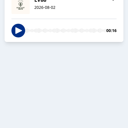
2026-08-02
00:16