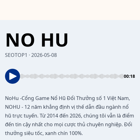
NO HU
SEOTOP1 · 2026-05-08
00:18
NoHu -Cổng Game Nổ Hũ Đổi Thưởng số 1 Việt Nam,
NOHU - 12 năm khẳng định vị thế dẫn đầu ngành nổ
hũ trực tuyến. Từ 2014 đến 2026, chúng tôi vẫn là điểm
đến tin cậy nhất cho mọi cược thủ chuyên nghiệp. Đổi
thưởng siêu tốc, xanh chín 100%.