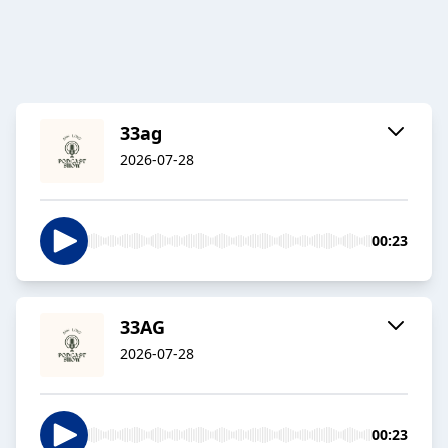
33ag
2026-07-28
00:23
33AG
2026-07-28
00:23