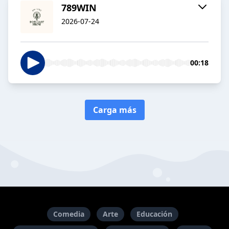
789WIN
2026-07-24
00:18
Carga más
Comedia
Arte
Educación