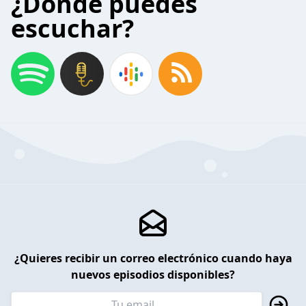
¿Donde puedes
escuchar?
¿Quieres recibir un correo electrónico cuando haya
nuevos episodios disponibles?