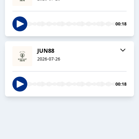
00:18
JUN88
2026-07-26
00:18