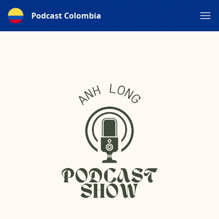
Podcast Colombia