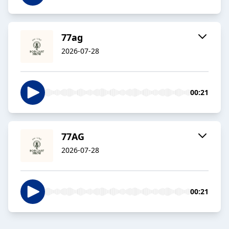
77ag
2026-07-28
00:21
77AG
2026-07-28
00:21