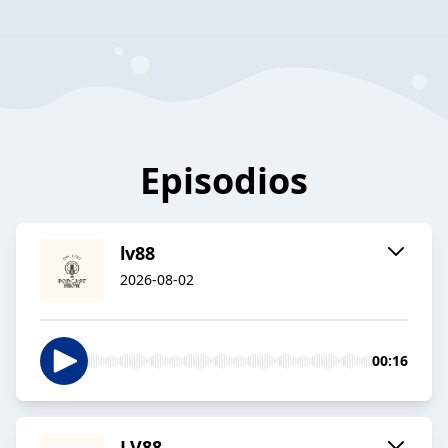
Episodios
lv88
2026-08-02
00:16
LV88