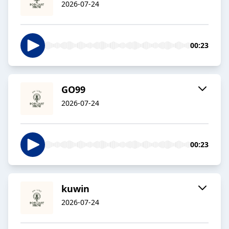
2026-07-24
00:23
GO99
2026-07-24
00:23
kuwin
2026-07-24