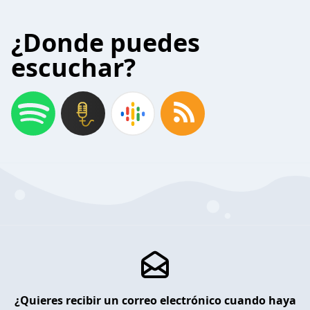
¿Donde puedes
escuchar?
¿Quieres recibir un correo electrónico cuando haya