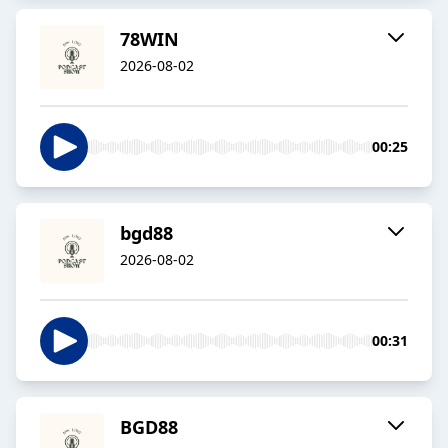
78WIN
2026-08-02
00:25
bgd88
2026-08-02
00:31
BGD88