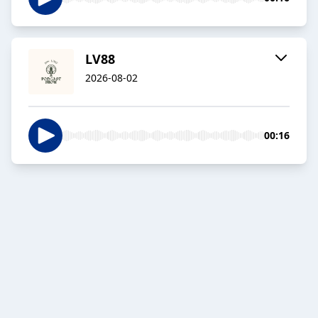
LV88
2026-08-02
00:16