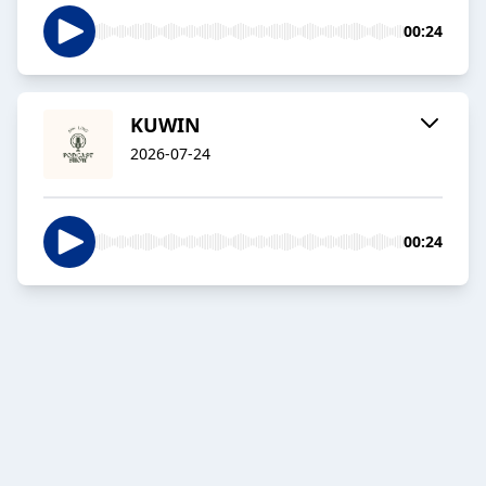
00:24
KUWIN
2026-07-24
00:24