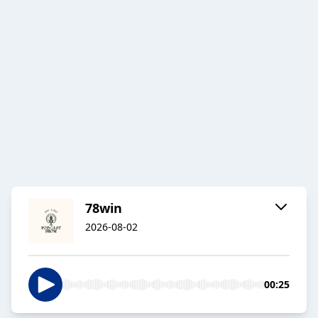
78win
2026-08-02
00:25