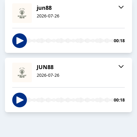
jun88
2026-07-26
00:18
JUN88
2026-07-26
00:18