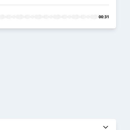
00:31