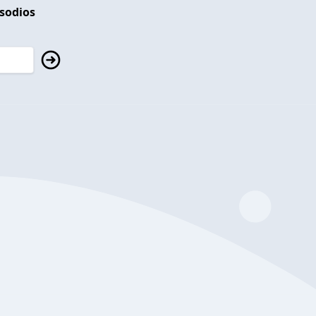
isodios