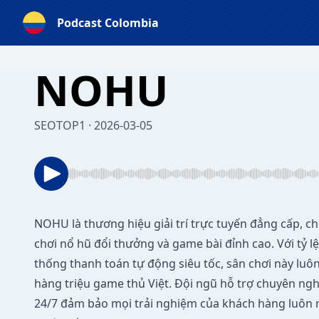
Podcast Colombia
NOHU
SEOTOP1 · 2026-03-05
NOHU
là thương hiệu giải trí trực tuyến đẳng cấp, c
chơi nổ hũ đổi thưởng và game bài đỉnh cao. Với tỷ l
thống thanh toán tự động siêu tốc, sân chơi này luôn
hàng triệu game thủ Việt. Đội ngũ hỗ trợ chuyên ng
24/7 đảm bảo mọi trải nghiệm của khách hàng luôn