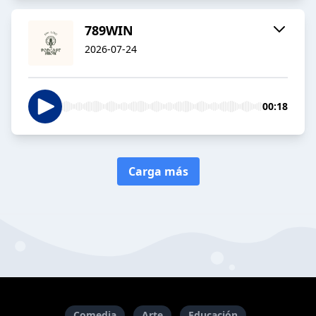
789WIN
2026-07-24
00:18
Carga más
Comedia
Arte
Educación