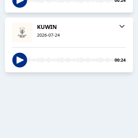
00:24
KUWIN
2026-07-24
00:24