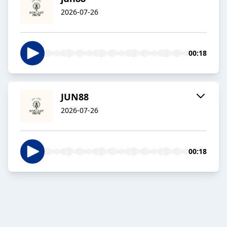
2026-07-26
00:18
JUN88
2026-07-26
00:18