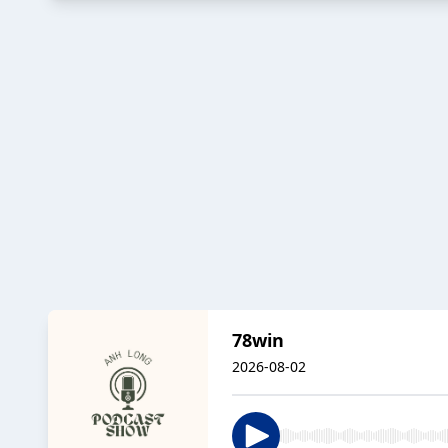
78win
2026-08-02