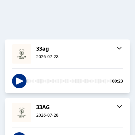
33ag
2026-07-28
00:23
33AG
2026-07-28