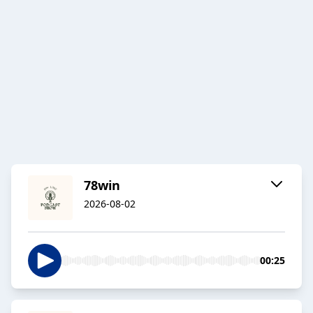
78win
2026-08-02
00:25