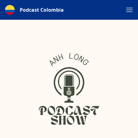
Podcast Colombia