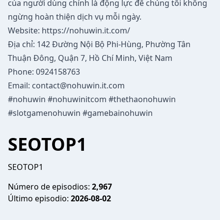
của người dùng chính là động lực để chúng tôi không
ngừng hoàn thiện dịch vụ mỗi ngày.
Website:
https://nohuwin.it.com/
Địa chỉ: 142 Đường Nội Bộ Phi-Hùng, Phường Tân
Thuận Đông, Quận 7, Hồ Chí Minh, Việt Nam
Phone: 0924158763
Email:
contact@nohuwin.it.com
#nohuwin #nohuwinitcom #thethaonohuwin
#slotgamenohuwin #gamebainohuwin
SEOTOP1
SEOTOP1
Número de episodios:
2,967
Último episodio:
2026-08-02