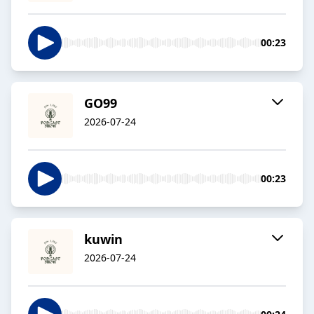
00:23
GO99
2026-07-24
00:23
kuwin
2026-07-24