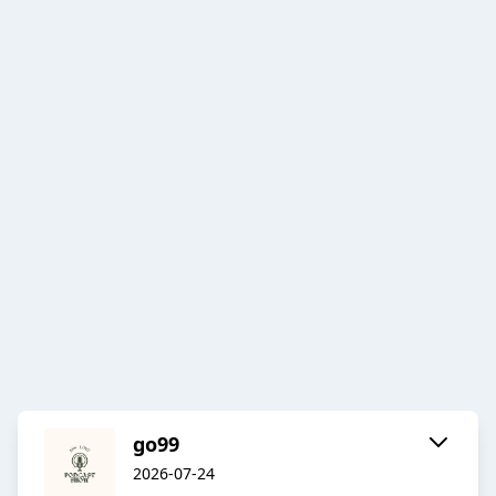
go99
2026-07-24