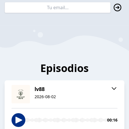
Episodios
lv88
2026-08-02
00:16