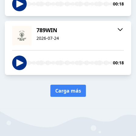
00:18
789WIN
2026-07-24
00:18
Carga más