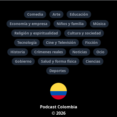
Comedia
Arte
Educación
Economía y empresa
Niños y familia
Música
Religión y espiritualidad
Cultura y sociedad
Tecnología
Cine y Televisión
Ficción
Historia
Crímenes reales
Noticias
Ocio
Gobierno
Salud y forma física
Ciencias
Deportes
Podcast Colombia
© 2026