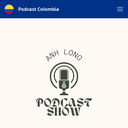
Podcast Colombia