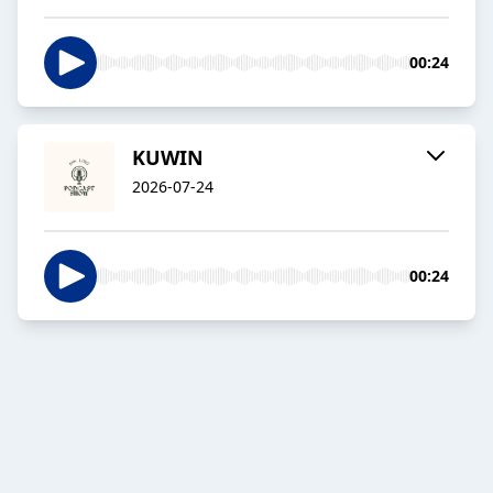
00:24
KUWIN
2026-07-24
00:24