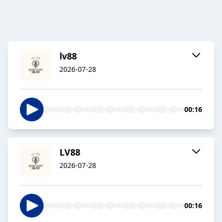
lv88
2026-07-28
00:16
LV88
2026-07-28
00:16