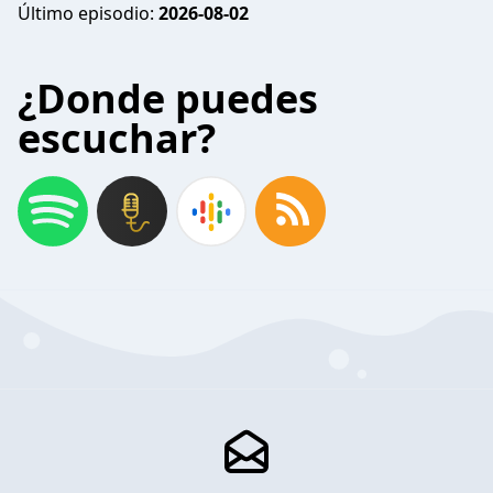
Último episodio:
2026-08-02
¿Donde puedes
escuchar?