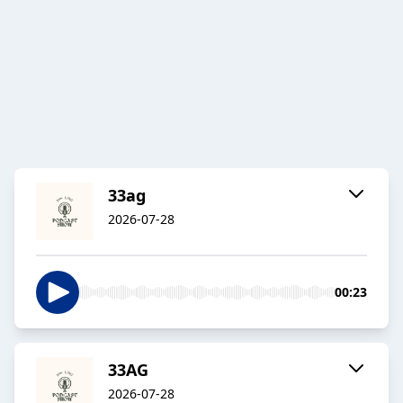
33ag
2026-07-28
00:23
33AG
2026-07-28