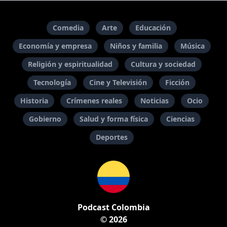
Comedia
Arte
Educación
Economía y empresa
Niños y familia
Música
Religión y espiritualidad
Cultura y sociedad
Tecnología
Cine y Televisión
Ficción
Historia
Crímenes reales
Noticias
Ocio
Gobierno
Salud y forma física
Ciencias
Deportes
Podcast Colombia
© 2026