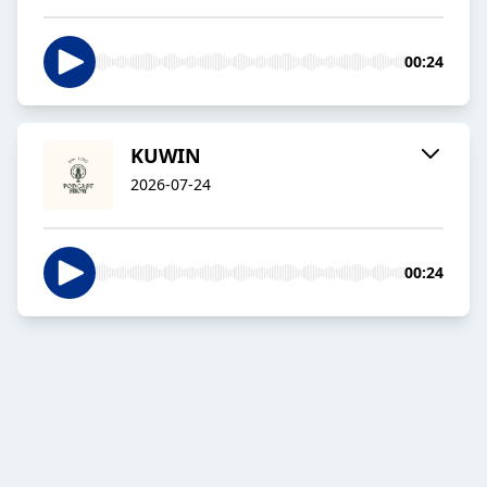
00:24
KUWIN
2026-07-24
00:24