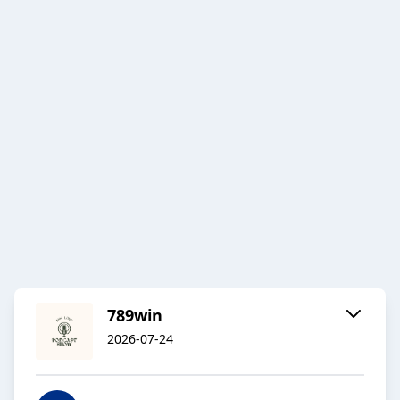
789win
2026-07-24