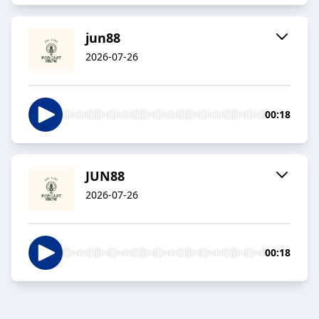
jun88
2026-07-26
00:18
JUN88
2026-07-26
00:18