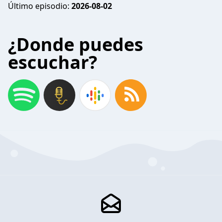
Último episodio:
2026-08-02
¿Donde puedes
escuchar?