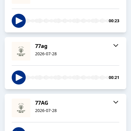
00:23
77ag
2026-07-28
00:21
77AG
2026-07-28