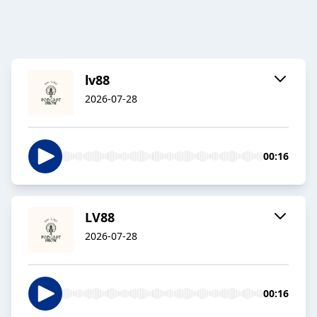
lv88
2026-07-28
00:16
LV88
2026-07-28
00:16