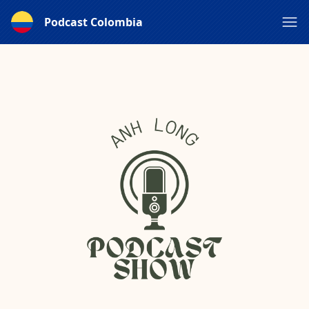
Podcast Colombia