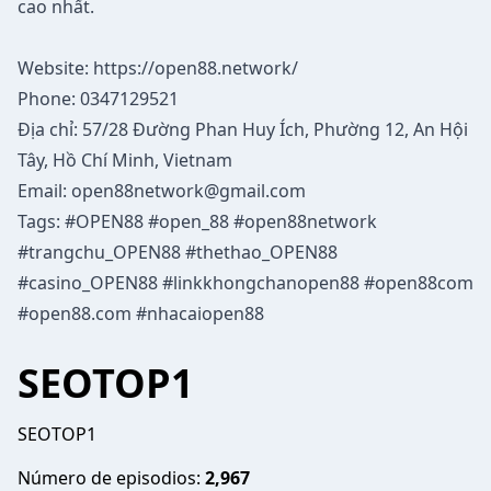
cao nhất.
Website:
https://open88.network/
Phone: 0347129521
Địa chỉ: 57/28 Đường Phan Huy Ích, Phường 12, An Hội
Tây, Hồ Chí Minh, Vietnam
Email:
open88network@gmail.com
Tags: #OPEN88 #open_88 #open88network
#trangchu_OPEN88 #thethao_OPEN88
#casino_OPEN88 #linkkhongchanopen88 #open88com
#open88.com #nhacaiopen88
SEOTOP1
SEOTOP1
Número de episodios:
2,967