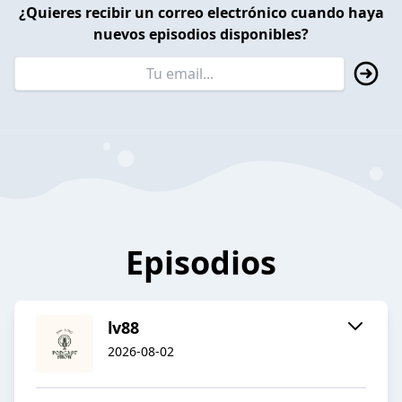
¿Quieres recibir un correo electrónico cuando haya
nuevos episodios disponibles?
Episodios
lv88
2026-08-02