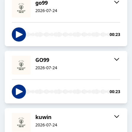
go99
2026-07-24
00:23
GO99
2026-07-24
00:23
kuwin
2026-07-24