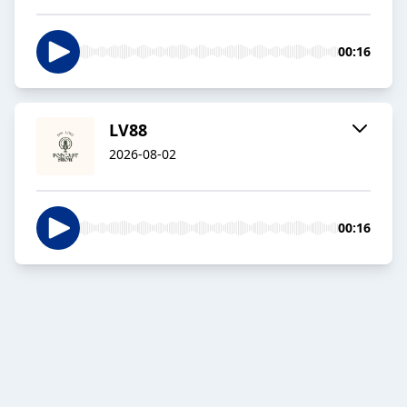
00:16
LV88
2026-08-02
00:16