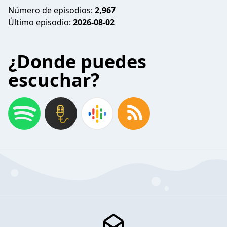
Número de episodios:
2,967
Último episodio:
2026-08-02
¿Donde puedes
escuchar?