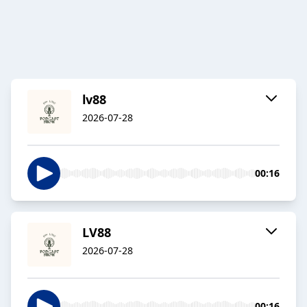
lv88
2026-07-28
00:16
LV88
2026-07-28
00:16