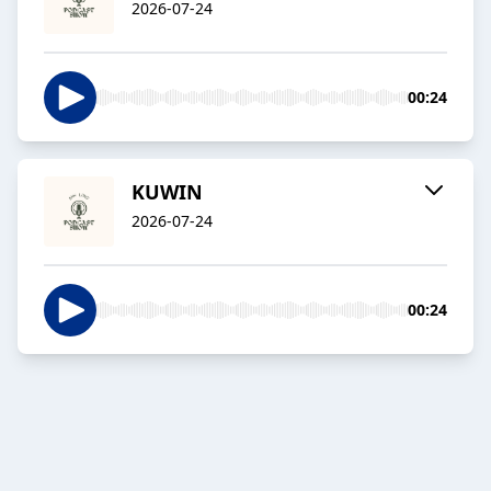
2026-07-24
00:24
KUWIN
2026-07-24
00:24