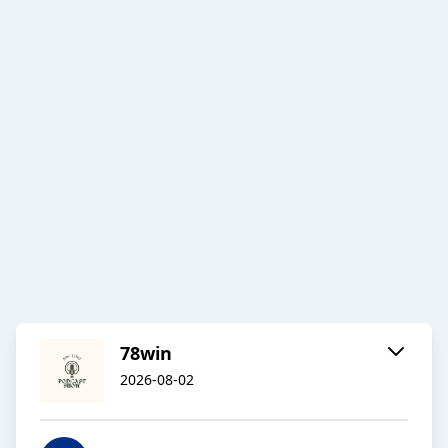
78win
2026-08-02