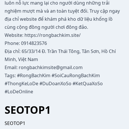
luôn nỗ lực mang lại cho người dùng những trải
nghiệm mượt mà và an toàn tuyệt đối. Truy cập ngay
địa chỉ website để khám phá kho dữ liệu khổng lồ
cùng cộng đồng người chơi đông đảo.
Website:
https://rongbachkim.site/
Phone: 0914823576
Địa chỉ: 65/33/14 Đ. Trần Thái Tông, Tân Sơn, Hồ Chí
Minh, Việt Nam
Email:
rongbachkimsite@gmail.com
Tags: #RongBachKim #SoiCauRongBachKim
#ThongKeLoDe #DuDoanXoSo #KetQuaXoSo
#LoDeOnline
SEOTOP1
SEOTOP1