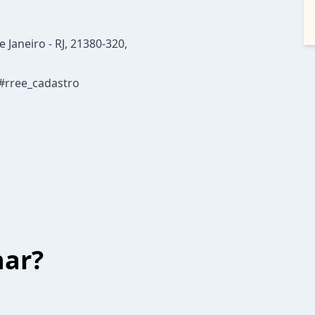
 Janeiro - RJ, 21380-320,
 #rree_cadastro
har?