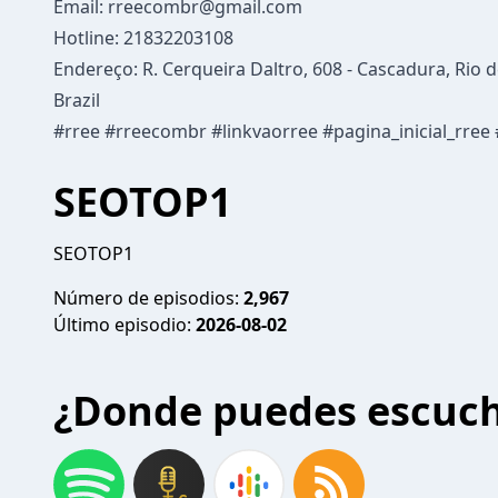
Email:
rreecombr@gmail.com
Hotline: 21832203108
Endereço: R. Cerqueira Daltro, 608 - Cascadura, Rio de
Brazil
#rree #rreecombr #linkvaorree #pagina_inicial_rree
SEOTOP1
SEOTOP1
Número de episodios:
2,967
Último episodio:
2026-08-02
¿Donde puedes escuc