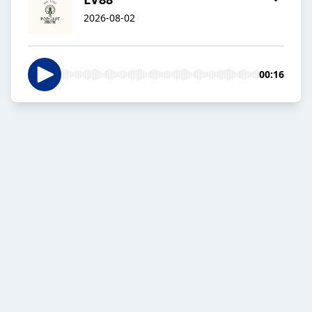
2026-08-02
00:16