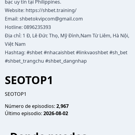
bạc uy tín tại Philippines.
Website:
https://shbet.training/
Email:
shbetokvipcom@gmail.com
Hotline: 0896235393
Địa chỉ: 1 Đ, Lê Đức Thọ, Mỹ Đình,Nam Từ Liêm, Hà Nội,
Việt Nam
Hashtag: #shbet #nhacaishbet #linkvaoshbet #sh_bet
#shbet_trangchu #shbet_dangnhap
SEOTOP1
SEOTOP1
Número de episodios:
2,967
Último episodio:
2026-08-02