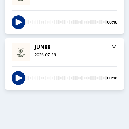
00:18
JUN88
2026-07-26
00:18