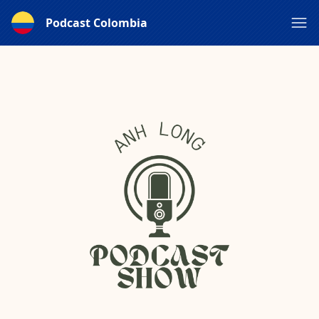
Podcast Colombia