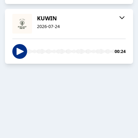
KUWIN
2026-07-24
00:24