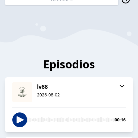
Episodios
lv88
2026-08-02
00:16