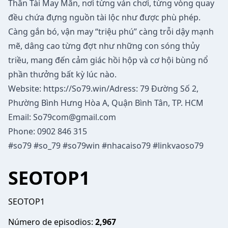
Thần Tài May Mắn, nơi từng ván chơi, từng vòng quay
đều chứa đựng nguồn tài lộc như được phù phép.
Càng gắn bó, vận may “triệu phú” càng trỗi dậy mạnh
mẽ, dâng cao từng đợt như những con sóng thủy
triều, mang đến cảm giác hồi hộp và cơ hội bùng nổ
phần thưởng bất kỳ lúc nào.
Website:
https://So79.win/
Adress: 79 Đường Số 2,
Phường Bình Hưng Hòa A, Quận Bình Tân, TP. HCM
Email:
So79com@gmail.com
Phone: 0902 846 315
#so79 #so_79 #so79win #nhacaiso79 #linkvaoso79
SEOTOP1
SEOTOP1
Número de episodios:
2,967