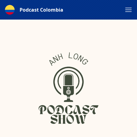
Podcast Colombia