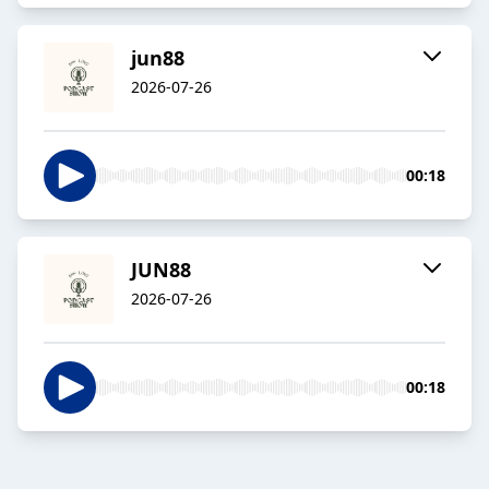
jun88
2026-07-26
00:18
JUN88
2026-07-26
00:18