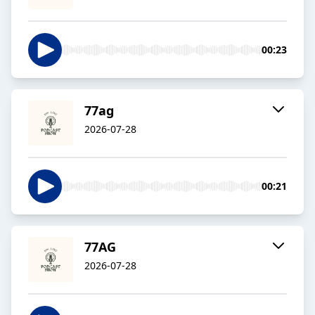
00:23
77ag
2026-07-28
00:21
77AG
2026-07-28