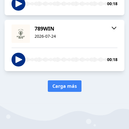
00:18
789WIN
2026-07-24
00:18
Carga más