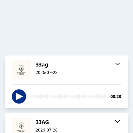
33ag
2026-07-28
00:23
33AG
2026-07-28