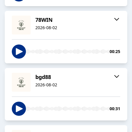
78WIN
2026-08-02
00:25
bgd88
2026-08-02
00:31