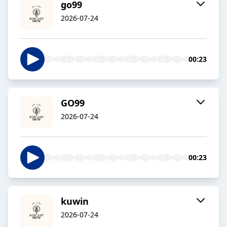
go99
2026-07-24
00:23
GO99
2026-07-24
00:23
kuwin
2026-07-24