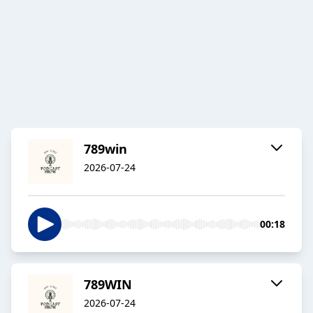
789win
2026-07-24
00:18
789WIN
2026-07-24