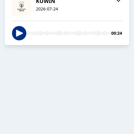
KUWIN
2026-07-24
00:24