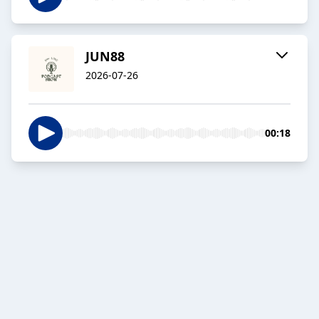
JUN88
2026-07-26
00:18