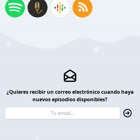
¿Quieres recibir un correo electrónico cuando haya
nuevos episodios disponibles?