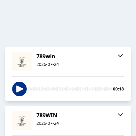
789win
2026-07-24
00:18
789WIN
2026-07-24