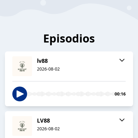
Episodios
lv88
2026-08-02
00:16
LV88
2026-08-02