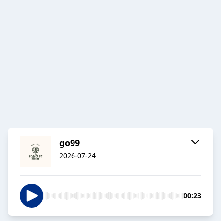
go99
2026-07-24
00:23