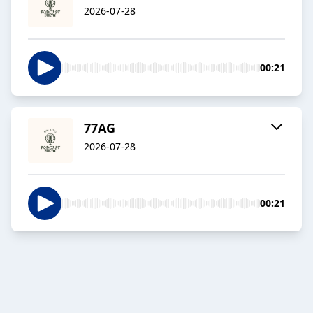
2026-07-28
00:21
77AG
2026-07-28
00:21