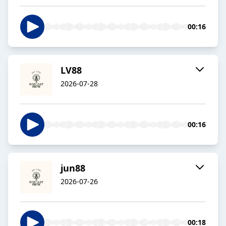
00:16
LV88
2026-07-28
00:16
jun88
2026-07-26
00:18