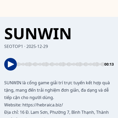
SUNWIN
SEOTOP1 · 2025-12-29
00:13
SUNWIN
là cổng game giải trí trực tuyến kết hợp quà
tặng, mang đến trải nghiệm đơn giản, đa dạng và dễ
tiếp cận cho người dùng.
Website:
https://hebraica.biz/
Địa chỉ: 16 Đ. Lam Sơn, Phường 7, Bình Thạnh, Thành