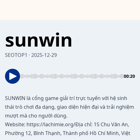
sunwin
SEOTOP1 · 2025-12-29
00:20
SUNWIN
là cổng game giải trí trực tuyến với hệ sinh
thái trò chơi đa dạng, giao diện hiện đại và trải nghiệm
mượt mà cho người dùng.
Website:
https://lachimie.org/
Địa chỉ: 15 Chu Văn An,
Phường 12, Bình Thạnh, Thành phố Hồ Chí Minh, Việt