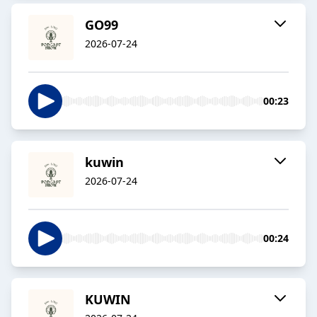
GO99
2026-07-24
00:23
kuwin
2026-07-24
00:24
KUWIN