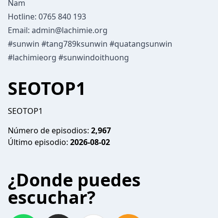
Nam
Hotline: 0765 840 193
Email:
admin@lachimie.org
#sunwin #tang789ksunwin #quatangsunwin
#lachimieorg #sunwindoithuong
SEOTOP1
SEOTOP1
Número de episodios:
2,967
Último episodio:
2026-08-02
¿Donde puedes
escuchar?