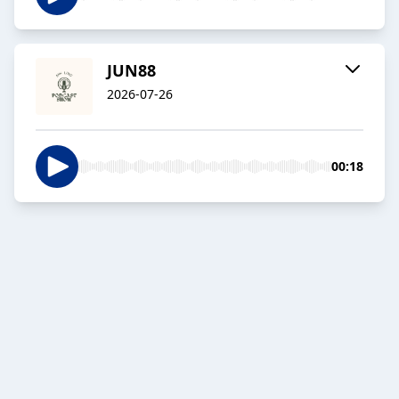
JUN88
2026-07-26
00:18