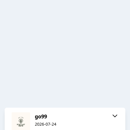
go99
2026-07-24