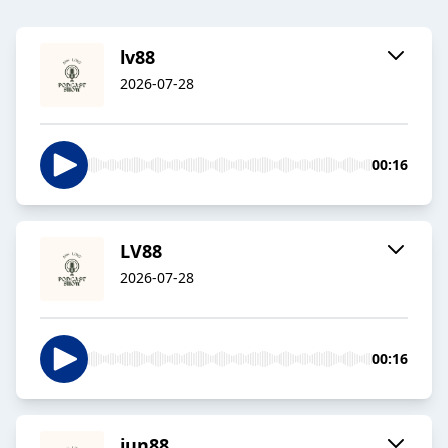
lv88
2026-07-28
00:16
LV88
2026-07-28
00:16
jun88