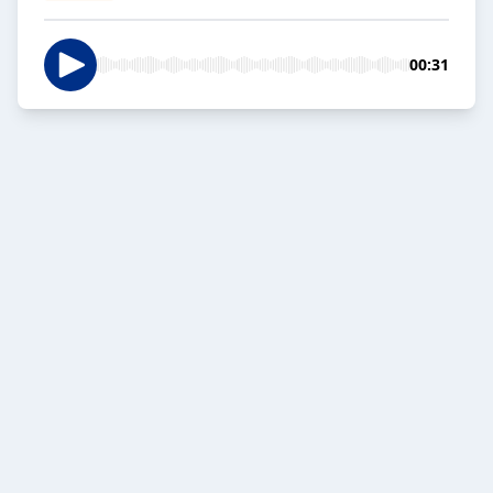
00:31