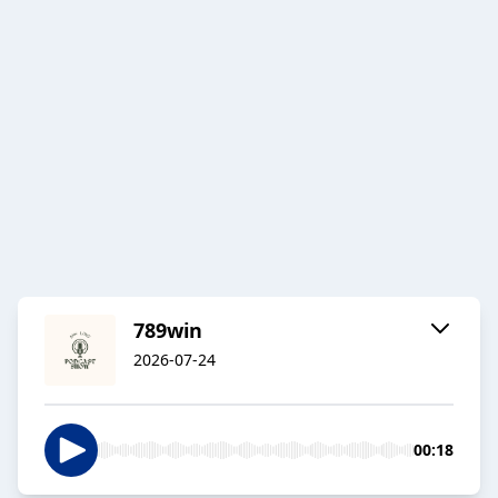
789win
2026-07-24
00:18