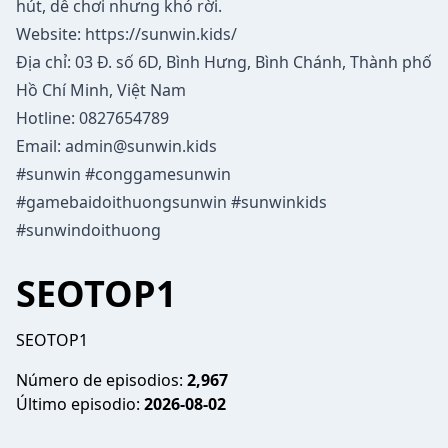
hút, dễ chơi nhưng khó rời.
Website:
https://sunwin.kids/
Địa chỉ: 03 Đ. số 6D, Bình Hưng, Bình Chánh, Thành phố
Hồ Chí Minh, Việt Nam
Hotline: 0827654789
Email:
admin@sunwin.kids
#sunwin #conggamesunwin
#gamebaidoithuongsunwin #sunwinkids
#sunwindoithuong
SEOTOP1
SEOTOP1
Número de episodios:
2,967
Último episodio:
2026-08-02