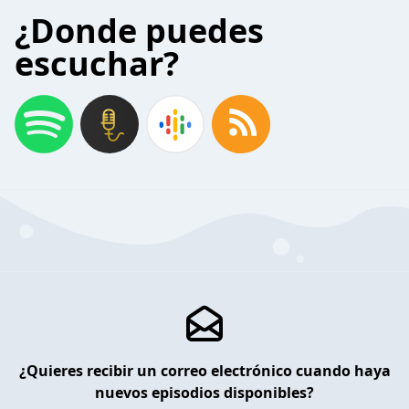
¿Donde puedes
escuchar?
¿Quieres recibir un correo electrónico cuando haya
nuevos episodios disponibles?