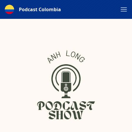
Podcast Colombia