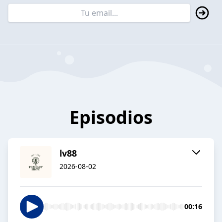
Episodios
lv88
2026-08-02
00:16