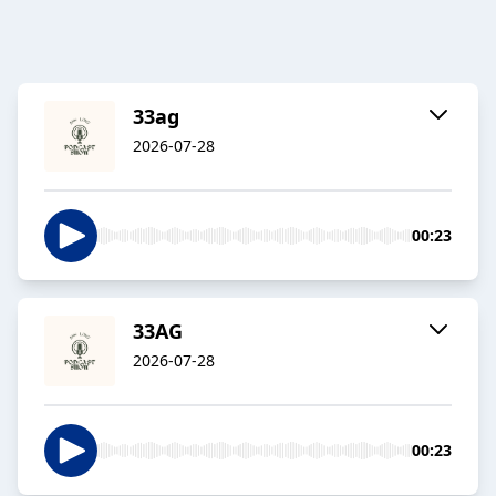
33ag
2026-07-28
00:23
33AG
2026-07-28
00:23