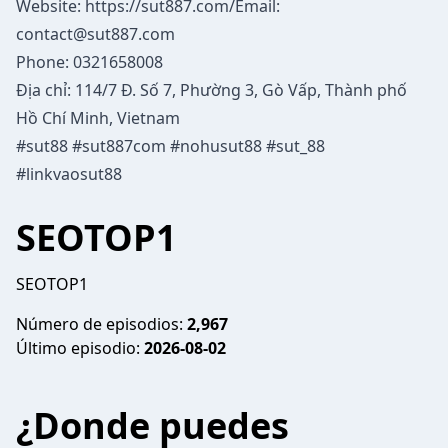
Website:
https://sut887.com/
Email:
contact@sut887.com
Phone: 0321658008
Địa chỉ: 114/7 Đ. Số 7, Phường 3, Gò Vấp, Thành phố
Hồ Chí Minh, Vietnam
#sut88 #sut887com #nohusut88 #sut_88
#linkvaosut88
SEOTOP1
SEOTOP1
Número de episodios:
2,967
Último episodio:
2026-08-02
¿Donde puedes