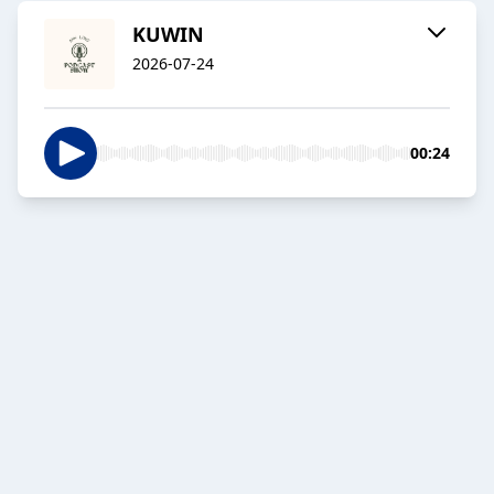
KUWIN
2026-07-24
00:24