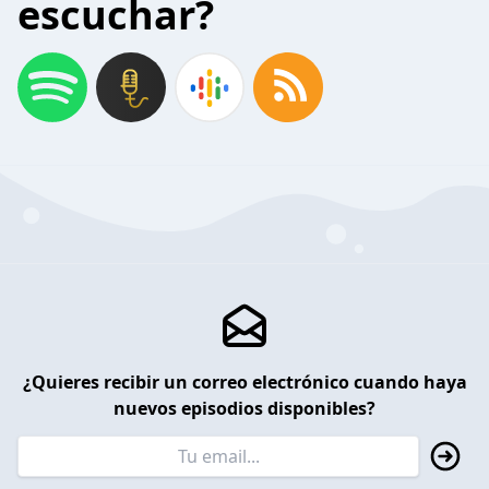
escuchar?
¿Quieres recibir un correo electrónico cuando haya
nuevos episodios disponibles?