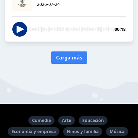
2026-07-24
00:18
Carga más
Comedia
Arte
Educación
Economía y empresa
Niños y familia
Música