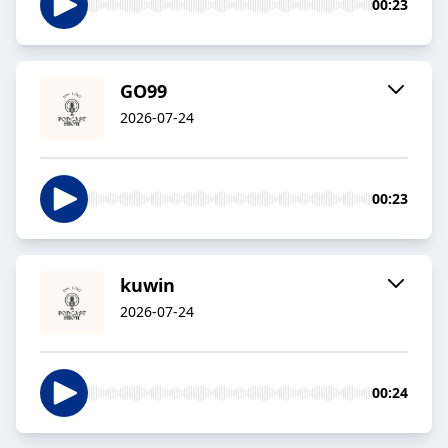
00:23
GO99
2026-07-24
00:23
kuwin
2026-07-24
00:24