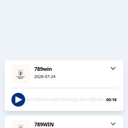
789win
2026-07-24
00:18
789WIN