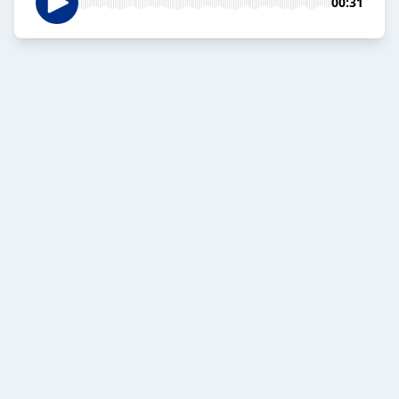
00:31