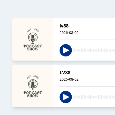
lv88
2026-08-02
LV88
2026-08-02