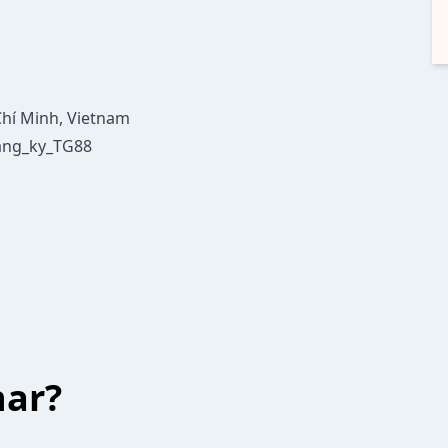
Chí Minh, Vietnam
ang_ky_TG88
har?