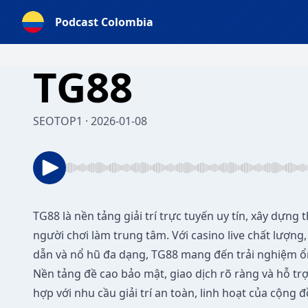
Podcast Colombia
TG88
SEOTOP1 · 2026-01-08
TG88
là nền tảng giải trí trực tuyến uy tín, xây dựng
người chơi làm trung tâm. Với casino live chất lượng
dẫn và nổ hũ đa dạng, TG88 mang đến trải nghiệm ổn 
Nền tảng đề cao bảo mật, giao dịch rõ ràng và hỗ tr
hợp với nhu cầu giải trí an toàn, linh hoạt của cộng 