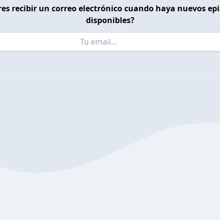
es recibir un correo electrónico cuando haya nuevos ep
disponibles?