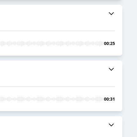
00:25
00:31