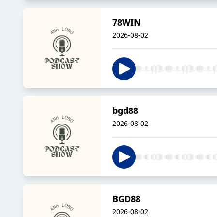
78WIN
2026-08-02
bgd88
2026-08-02
BGD88
2026-08-02