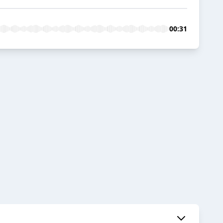
00:31