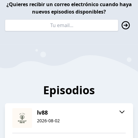
¿Quieres recibir un correo electrónico cuando haya
nuevos episodios disponibles?
Episodios
lv88
2026-08-02