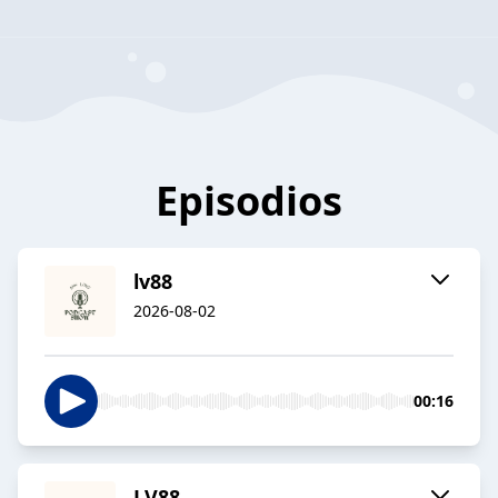
Episodios
lv88
2026-08-02
00:16
LV88