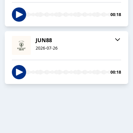
00:18
JUN88
2026-07-26
00:18