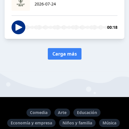
2026-07-24
00:18
Carga más
Comedia
Arte
Educación
Economía y empresa
Niños y familia
Música