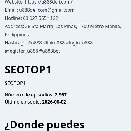
Website:
https://u888deli.com/
Email:
u888delicom@gmail.com
Hotline: 63 927 555 1122
Address: 28 Sta Marta, Las Piñas, 1700 Metro Manila,
Philippines
Hashtags: #u888 #linku888 #login_u888
#register_u888 #u888bet
SEOTOP1
SEOTOP1
Número de episodios:
2,967
Último episodio:
2026-08-02
¿Donde puedes