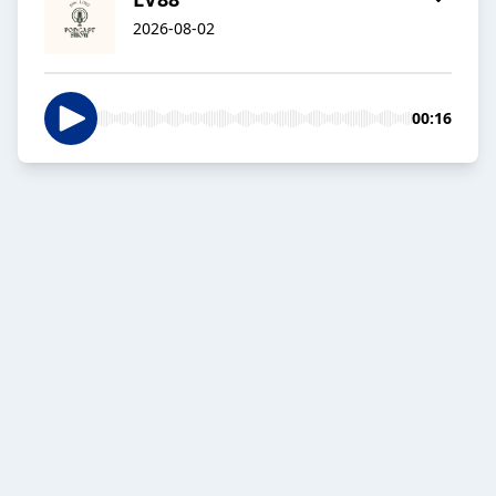
2026-08-02
00:16