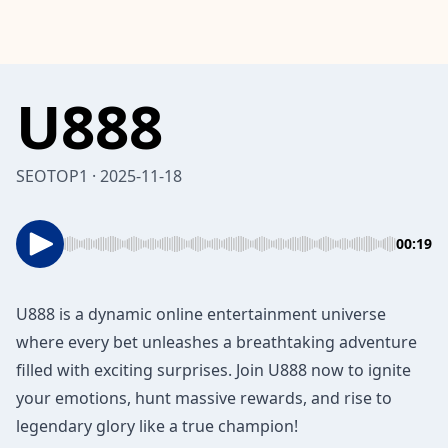
U888
SEOTOP1 · 2025-11-18
00:19
U888
is a dynamic online entertainment universe
where every bet unleashes a breathtaking adventure
filled with exciting surprises. Join U888 now to ignite
your emotions, hunt massive rewards, and rise to
legendary glory like a true champion!