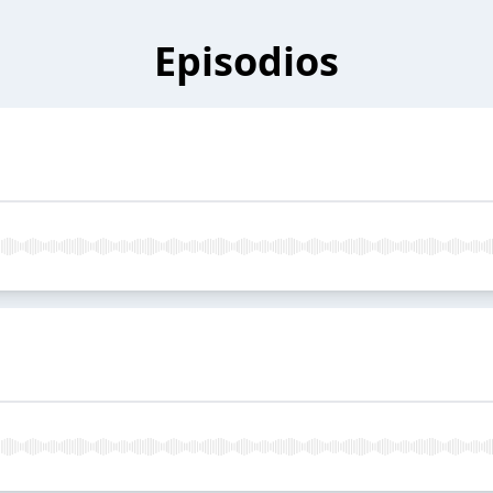
Episodios