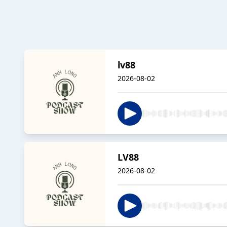
lv88
2026-08-02
LV88
2026-08-02