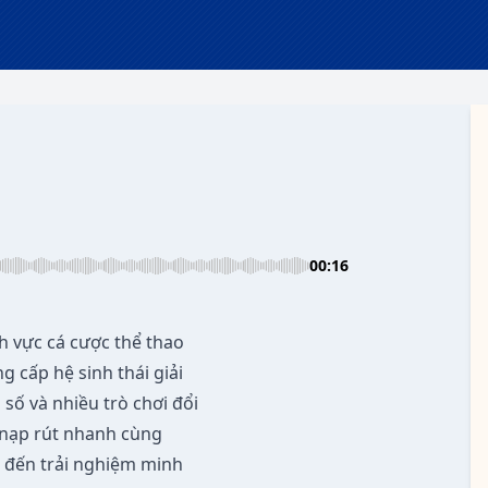
00:16
nh vực cá cược thể thao
g cấp hệ sinh thái giải
ổ số và nhiều trò chơi đổi
 nạp rút nhanh cùng
 đến trải nghiệm minh