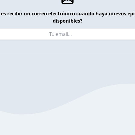
es recibir un correo electrónico cuando haya nuevos ep
disponibles?