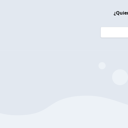
¿Quier