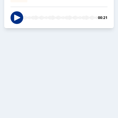
00:21