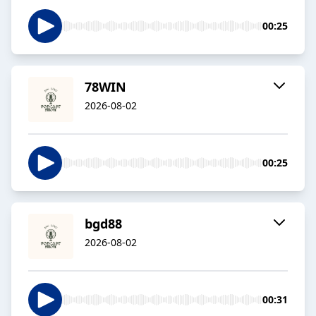
00:25
78WIN
2026-08-02
00:25
bgd88
2026-08-02
00:31