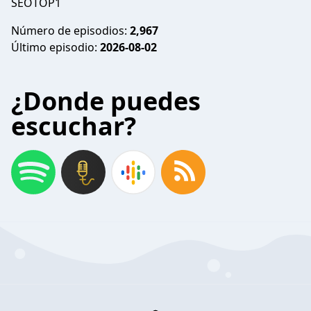
SEOTOP1
Número de episodios:
2,967
Último episodio:
2026-08-02
¿Donde puedes
escuchar?