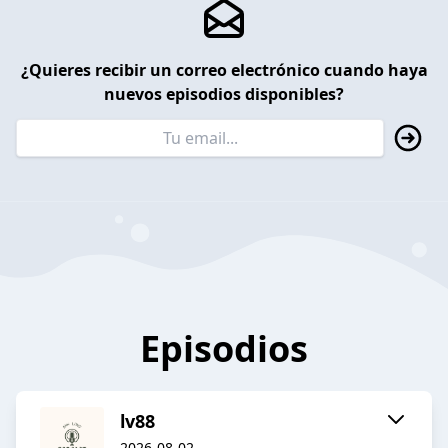
¿Quieres recibir un correo electrónico cuando haya
nuevos episodios disponibles?
Episodios
lv88
2026-08-02