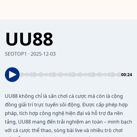
UU88
SEOTOP1 · 2025-12-03
00:24
UU88
không chỉ là sân chơi cá cược mà còn là cộng
đồng giải trí trực tuyến sôi động. Được cấp phép hợp
pháp, tích hợp công nghệ hiện đại và hỗ trợ đa nền
tảng, UU88 mang đến trải nghiệm an toàn – minh bạch
với cá cược thể thao, sòng bài live và nhiều trò chơi