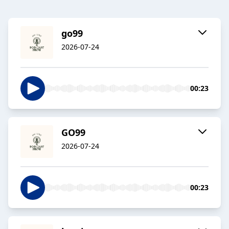
go99
2026-07-24
00:23
GO99
2026-07-24
00:23