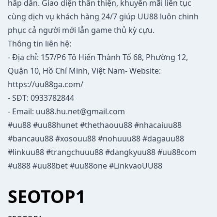
hấp dẫn. Giao diện thân thiện, khuyến mãi liên tục
cùng dịch vụ khách hàng 24/7 giúp UU88 luôn chinh
phục cả người mới lẫn game thủ kỳ cựu.
Thông tin liên hệ:
- Địa chỉ: 157/P6 Tô Hiến Thành Tổ 68, Phường 12,
Quận 10, Hồ Chí Minh, Việt Nam- Website:
https://uu88ga.com/
- SĐT: 0933782844
- Email:
uu88.hu.net@gmail.com
#uu88 #uu88hunet #thethaouu88 #nhacaiuu88
#bancauu88 #xosouu88 #nohuuu88 #dagauu88
#linkuu88 #trangchuuu88 #dangkyuu88 #uu88com
#u888 #uu88bet #uu88one #LinkvaoUU88
SEOTOP1