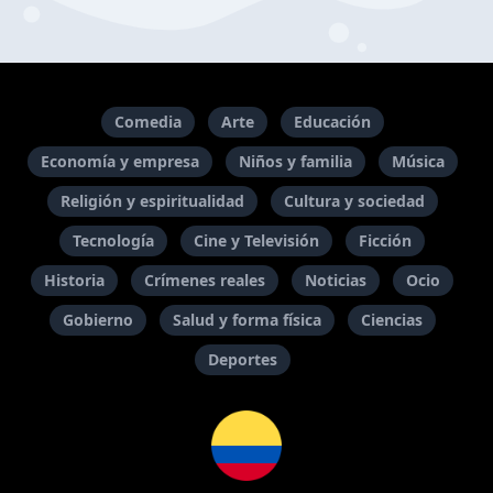
Comedia
Arte
Educación
Economía y empresa
Niños y familia
Música
Religión y espiritualidad
Cultura y sociedad
Tecnología
Cine y Televisión
Ficción
Historia
Crímenes reales
Noticias
Ocio
Gobierno
Salud y forma física
Ciencias
Deportes