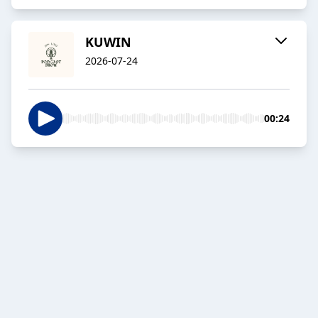
KUWIN
2026-07-24
00:24