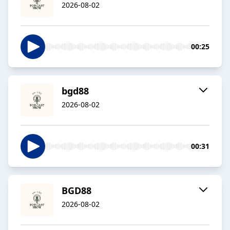
2026-08-02
00:25
bgd88
2026-08-02
00:31
BGD88
2026-08-02