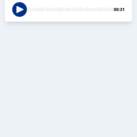
00:31