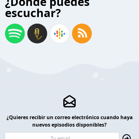
¿Donde puedes
escuchar?
¿Quieres recibir un correo electrónico cuando haya
nuevos episodios disponibles?