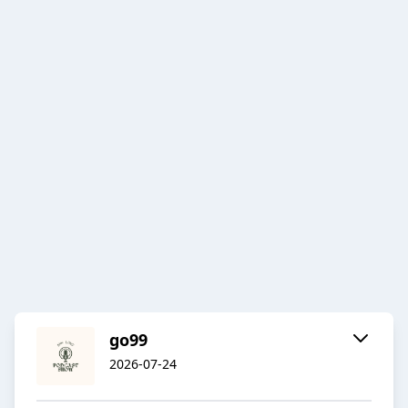
go99
2026-07-24