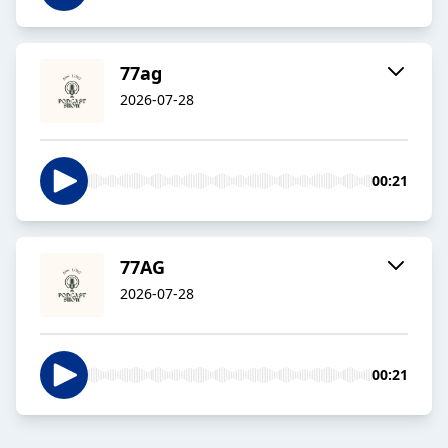
77ag
2026-07-28
00:21
77AG
2026-07-28
00:21