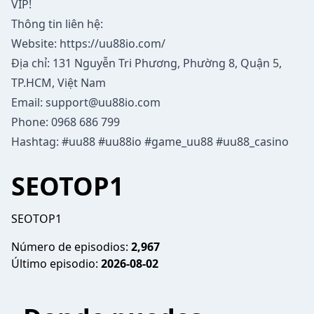
VIP!
Thông tin liên hệ:
Website:
https://uu88io.com/
Địa chỉ: 131 Nguyễn Tri Phương, Phường 8, Quận 5,
TP.HCM, Việt Nam
Email:
support@uu88io.com
Phone: 0968 686 799
Hashtag: #uu88 #uu88io #game_uu88 #uu88_casino
SEOTOP1
SEOTOP1
Número de episodios:
2,967
Último episodio:
2026-08-02