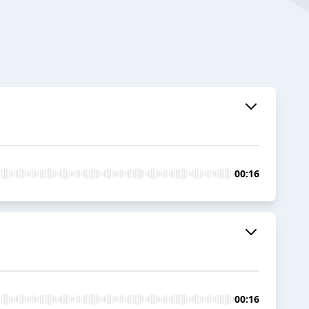
00:16
00:16