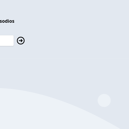
isodios