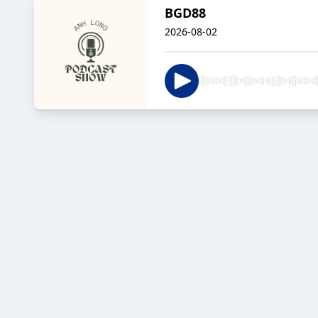
BGD88
2026-08-02