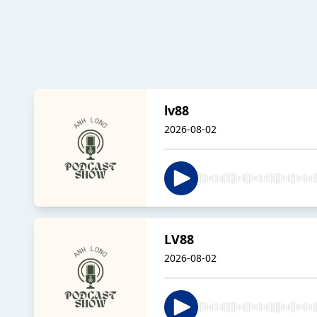
lv88
2026-08-02
LV88
2026-08-02