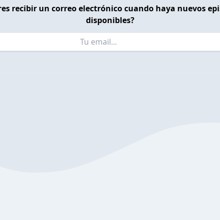
es recibir un correo electrónico cuando haya nuevos ep
disponibles?