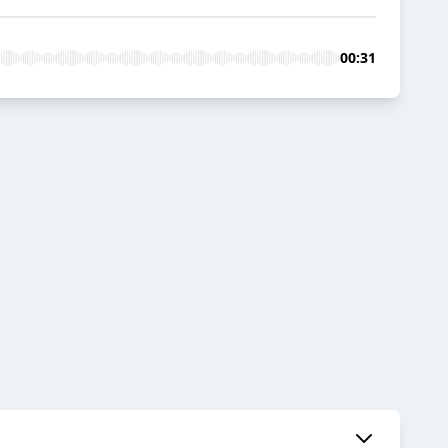
00:31