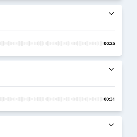
00:25
00:31