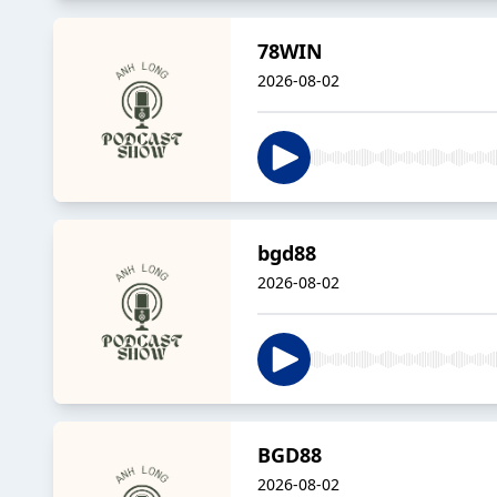
78WIN
2026-08-02
bgd88
2026-08-02
BGD88
2026-08-02