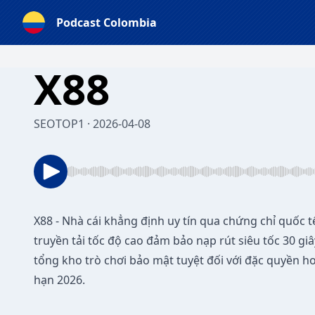
Podcast Colombia
X88
SEOTOP1 · 2026-04-08
X88
- Nhà cái khẳng định uy tín qua chứng chỉ quốc t
truyền tải tốc độ cao đảm bảo nạp rút siêu tốc 30 gi
tổng kho trò chơi bảo mật tuyệt đối với đặc quyền ho
hạn 2026.