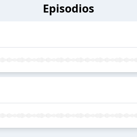
Episodios