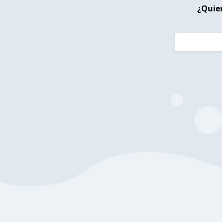
¿Quier