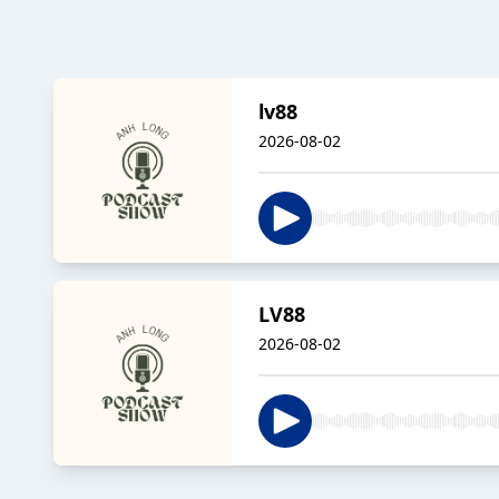
lv88
2026-08-02
LV88
2026-08-02