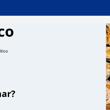
co
ítico
har?