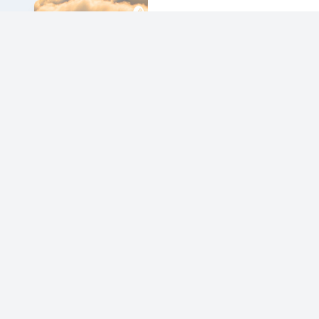
Jesus heals all the time
2023-09-13