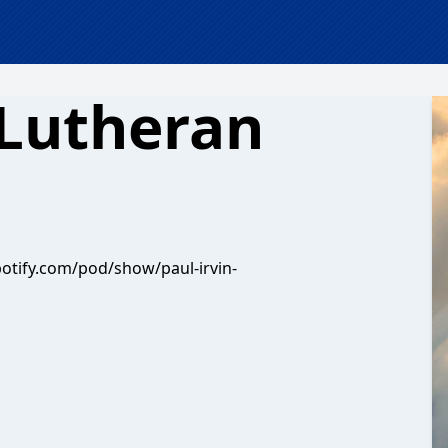
 Lutheran
potify.com/pod/show/paul-irvin-