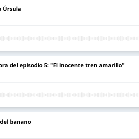
e Úrsula
a del episodio 5: "El inocente tren amarillo"
a del banano