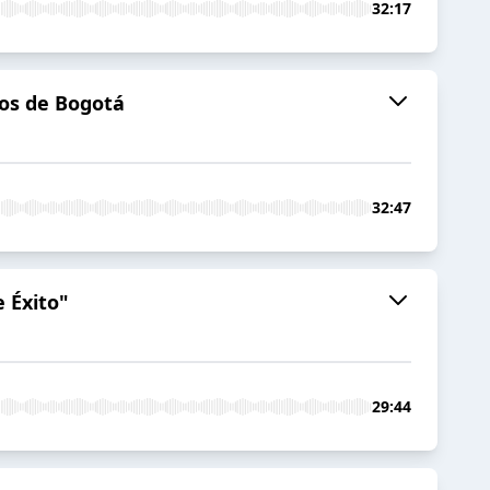
32:17
ios de Bogotá
32:47
e Éxito"
29:44