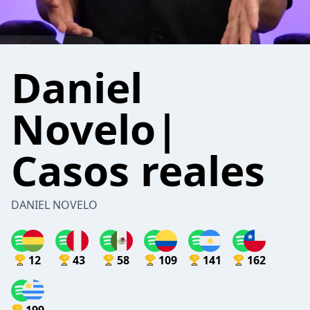
Daniel
Novelo|
Casos reales
DANIEL NOVELO
12
43
58
109
141
162