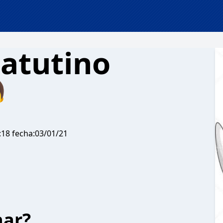
atutino

2:18 fecha:03/01/21
har?